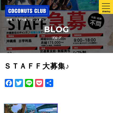
menu
沖縄・古宇利島マリンスポーツ
BLOG
ブログ
ＳＴＡＦＦ大募集♪
Facebook
Twitter
Line
Pocket
共
有