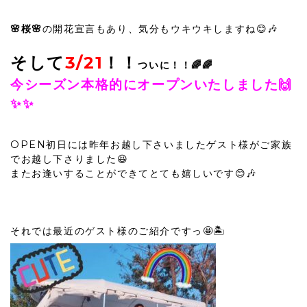
🌸桜🌸
の開花宣言もあり、気分もウキウキしますね😊🎶
そして
3/21
！！
ついに！！🌈🌈
今シーズン本格的にオープンいたしました🙌
✨✨
OPEN初日には昨年お越し下さいましたゲスト様がご家族
でお越し下さりました😆
またお逢いすることができてとても嬉しいです😊🎶
それでは最近のゲスト様のご紹介ですっ🤩🏝