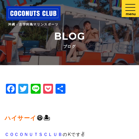
menu
沖縄・古宇利島マリンスポーツ
BLOG
ブログ
Facebook
Twitter
Line
Pocket
共
有
ハイサーイ
😆🏝
ＣＯＣＯＮＵＴＳＣＬＵＢ
のKです✌