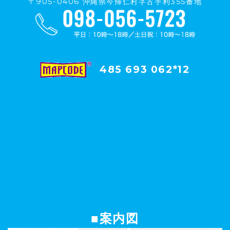
〒905-0406 沖縄県今帰仁村字古宇利355番地
485 693 062*12
■案内図