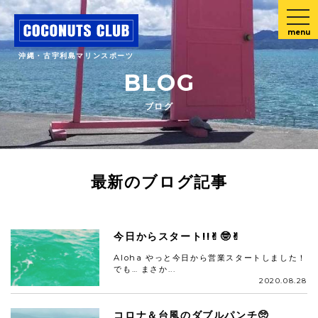
menu
沖縄・古宇利島マリンスポーツ
BLOG
ブログ
最新のブログ記事
今日からスタート!!✌︎🤓✌︎
Aloha やっと今日から営業スタートしました！
でも… まさか...
2020.08.28
コロナ＆台風のダブルパンチ🥺