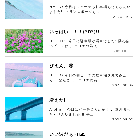
HELLO 今日は，ビーチも駐車場もたくさんい
ました!! マリンスポーツも，...
2020.08.12
いっぱい！！！(°0°)!!
HELLO！ 今日は駐車場が満車でした❗ 隣の広
いビーチは， コロナの為入...
2020.08.11
ぴえん。🥺
HELLO 今日の朝ビーチの駐車場を見てみた
ら， なんと…、 コロナの為，...
2020.08.08
増えた❗
Aloha！ 今日はビーチに人が多く， 遊泳者も
たくさんいました!!! 平...
2020.08.07
いい波だぁ~!!🌊