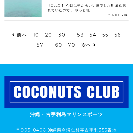
HELLO！ 今日は朝からいい波でした!! 最近荒
れていたので， やっと穏...
2020.08.06
前へ
10
20
30
53
54
55
56
57
60
70
次へ
沖縄・古宇利島マリンスポーツ
〒905-0406 沖縄県今帰仁村字古宇利355番地