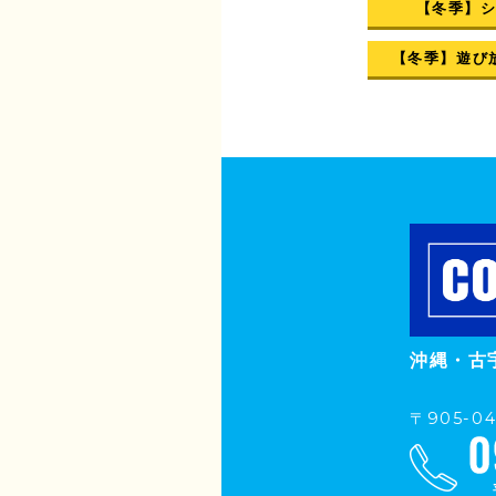
【冬季】
【冬季】遊び
沖縄・古
〒905-