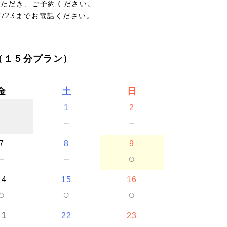
いただき、ご予約ください。
5723までお電話ください。
（１５分プラン）
金
土
日
1
2
－
－
7
8
9
－
－
○
14
15
16
○
○
○
21
22
23