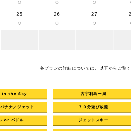
○
○
○
25
26
27
○
○
○
各プランの詳細については、以下からご覧
 in the Sky
古宇利島一周
／バナナ／ジェット
７０分遊び放題
 or パドル
ジェットスキー