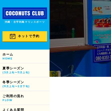
沖縄・古宇利島マリンスポーツ
ネットで予約
ホーム
HOME
夏季シーズン
(3月上旬〜11月上旬)
冬季シーズン
(11月上旬〜2月下旬)
ご利用の流れ
FLOW
よくある質問