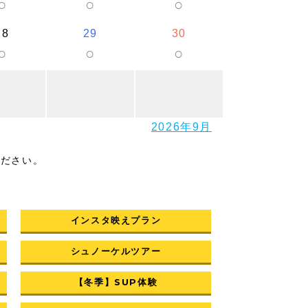
○
○
○
28
29
30
○
○
○
2026年9月
ください。
インスタ映えプラン
シュノーケルツアー
【冬季】SUP体験