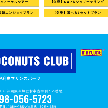
シュノーケルツアー
【冬季】SUP＆シュノーケリング
放題エンジョイプラン
【冬季】選べる2セットプラン
宇利島マリンスポーツ
0406 沖縄県今帰仁村字古宇利355番地