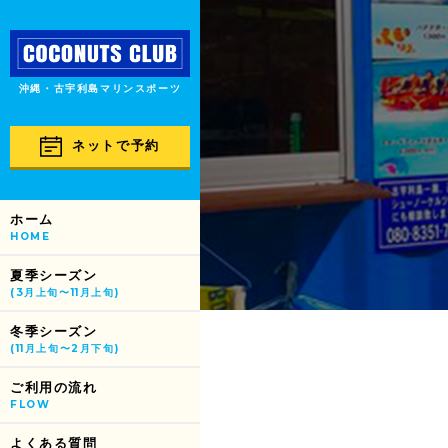
沖縄・古宇利島マリンスポーツ
ネットで予約
ホーム
HOME
夏季シーズン
(3月上旬〜11月上旬)
冬季シーズン
(11月上旬〜2月下旬)
ご利用の流れ
FLOW
よくある質問