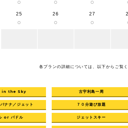
○
○
○
25
26
27
○
○
○
各プランの詳細については、以下からご覧
 in the Sky
古宇利島一周
／バナナ／ジェット
７０分遊び放題
 or パドル
ジェットスキー