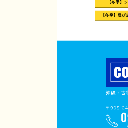
【冬季】
【冬季】遊び
沖縄・古
〒905-