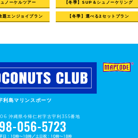
シュノーケルツアー
【冬季】SUP＆シュノーケリング
放題エンジョイプラン
【冬季】選べる2セットプラン
宇利島マリンスポーツ
0406 沖縄県今帰仁村字古宇利355番地