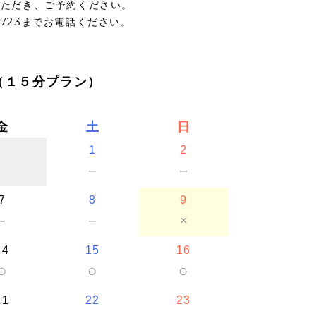
いただき、ご予約ください。
5723までお電話ください。
（１５分プラン）
金
土
日
1
2
－
－
7
8
9
－
－
×
14
15
16
○
○
○
21
22
23