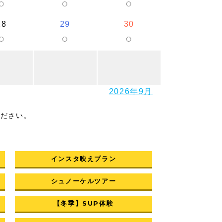
○
○
○
28
29
30
○
○
○
2026年9月
ください。
インスタ映えプラン
シュノーケルツアー
【冬季】SUP体験