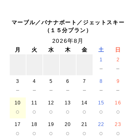
マーブル／バナナボート／ジェットスキー
（１５分プラン）
2026年8月
月
火
水
木
金
土
日
1
2
－
－
3
4
5
6
7
8
9
－
－
－
－
－
－
－
10
11
12
13
14
15
16
○
○
○
○
○
○
○
17
18
19
20
21
22
23
○
○
○
○
○
○
○