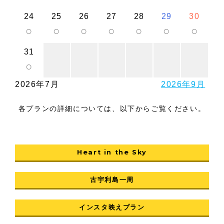
24
25
26
27
28
29
30
○
○
○
○
○
○
○
31
○
2026年7月
2026年9月
各プランの詳細については、以下からご覧ください。
Heart in the Sky
古宇利島一周
インスタ映えプラン