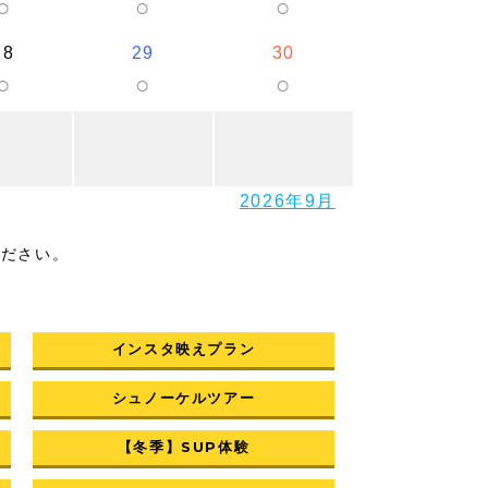
○
○
○
28
29
30
○
○
○
2026年9月
ください。
インスタ映えプラン
シュノーケルツアー
【冬季】SUP体験