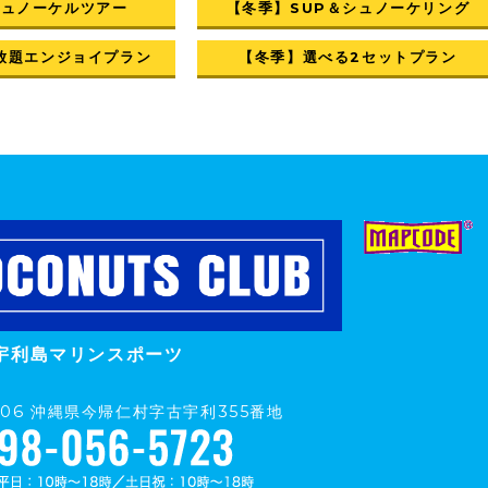
シュノーケルツアー
【冬季】SUP＆シュノーケリング
放題エンジョイプラン
【冬季】選べる2セットプラン
宇利島マリンスポーツ
0406 沖縄県今帰仁村字古宇利355番地