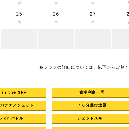
○
○
○
25
26
27
○
○
○
各プランの詳細については、以下からご覧
 in the Sky
古宇利島一周
／バナナ／ジェット
７０分遊び放題
 or パドル
ジェットスキー