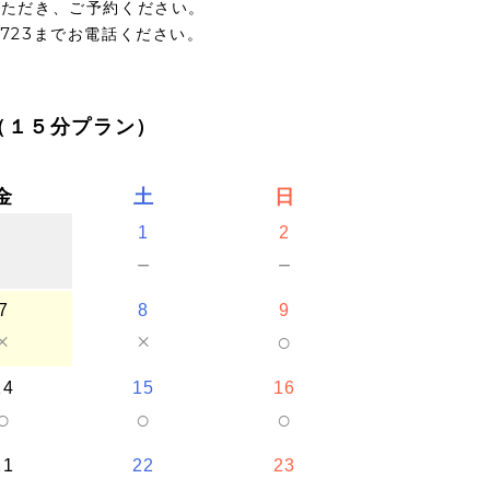
いただき、ご予約ください。
5723までお電話ください。
（１５分プラン）
金
土
日
1
2
－
－
7
8
9
×
×
○
14
15
16
○
○
○
21
22
23