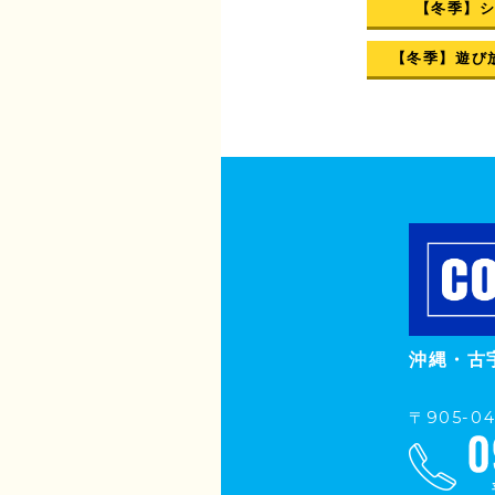
【冬季】
【冬季】遊び
沖縄・古
〒905-