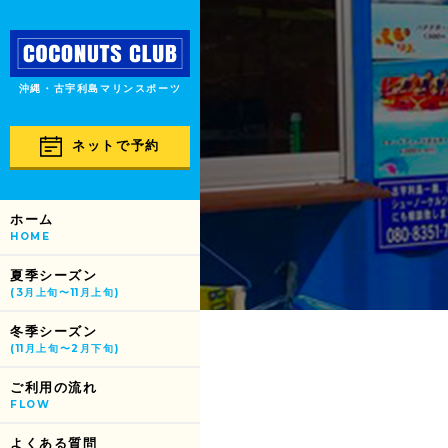
沖縄・古宇利島マリンスポーツ
ネットで予約
ホーム
HOME
夏季シーズン
(3月上旬〜11月上旬)
冬季シーズン
(11月上旬〜2月下旬)
ご利用の流れ
FLOW
よくある質問