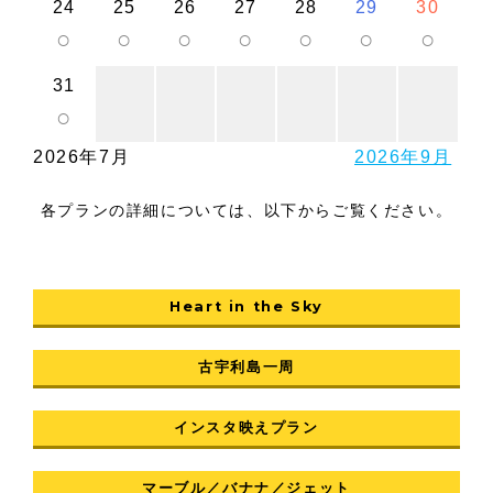
24
25
26
27
28
29
30
○
○
○
○
○
○
○
31
○
2026年7月
2026年9月
各プランの詳細については、以下からご覧ください。
Heart in the Sky
古宇利島一周
インスタ映えプラン
マーブル／バナナ／ジェット