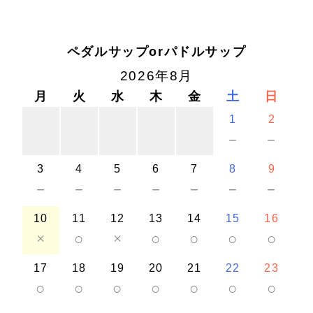
ペダルサップorパドルサップ
2026年8月
月
火
水
木
金
土
日
1
2
－
－
3
4
5
6
7
8
9
－
－
－
－
－
－
－
10
11
12
13
14
15
16
×
○
×
○
○
○
○
17
18
19
20
21
22
23
○
○
○
○
○
○
○