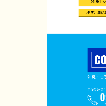
【冬季】
【冬季】遊び
沖縄・古
〒905-