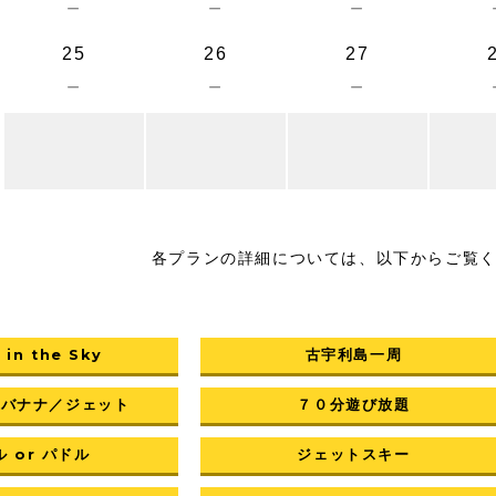
－
－
－
25
26
27
－
－
－
各プランの詳細については、以下からご覧
 in the Sky
古宇利島一周
／バナナ／ジェット
７０分遊び放題
 or パドル
ジェットスキー