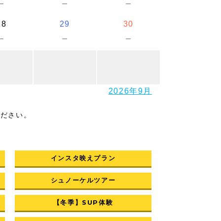
－
－
－
28
29
30
－
－
－
2026年9月
ください。
インスタ映えプラン
シュノーケルツアー
【冬季】SUP体験