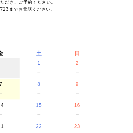
いただき、ご予約ください。
5723までお電話ください。
金
土
日
1
2
－
－
7
8
9
－
－
－
14
15
16
－
－
－
21
22
23