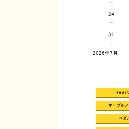
－
24
－
31
－
2026年7月
Heart
マーブル
ペダル