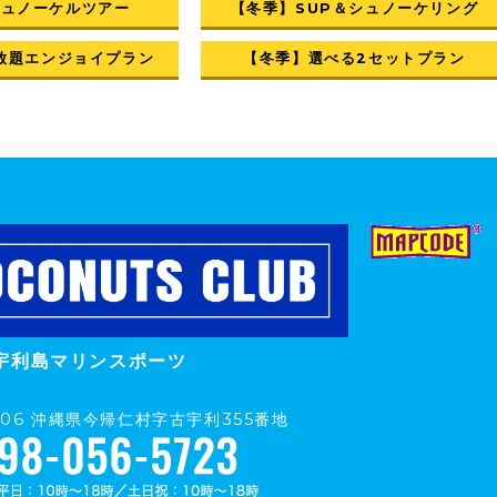
シュノーケルツアー
【冬季】SUP＆シュノーケリング
放題エンジョイプラン
【冬季】選べる2セットプラン
宇利島マリンスポーツ
0406 沖縄県今帰仁村字古宇利355番地