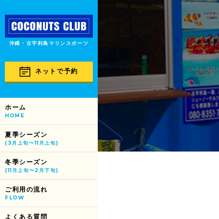
沖縄・古宇利島マリンスポーツ
ネットで予約
ホーム
HOME
夏季シーズン
(3月上旬〜11月上旬)
冬季シーズン
(11月上旬〜2月下旬)
ご利用の流れ
FLOW
よくある質問