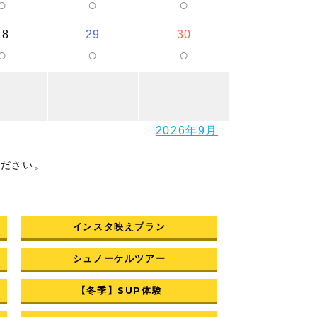
○
○
○
28
29
30
○
○
○
2026年9月
ください。
インスタ映えプラン
シュノーケルツアー
【冬季】SUP体験