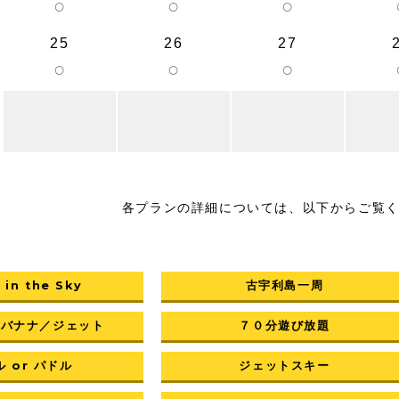
○
○
○
25
26
27
○
○
○
各プランの詳細については、以下からご覧
 in the Sky
古宇利島一周
／バナナ／ジェット
７０分遊び放題
 or パドル
ジェットスキー