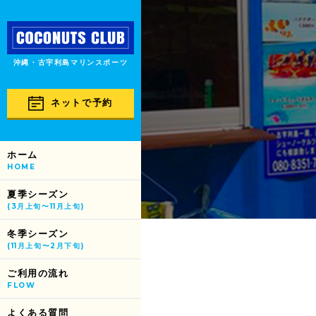
沖縄・古宇利島マリンスポーツ
ネットで予約
ホーム
HOME
夏季シーズン
(3月上旬〜11月上旬)
冬季シーズン
(11月上旬〜2月下旬)
ご利用の流れ
FLOW
よくある質問