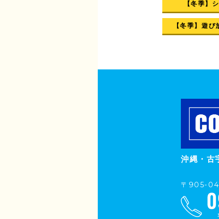
【冬季】
【冬季】遊び
沖縄・古
〒905-