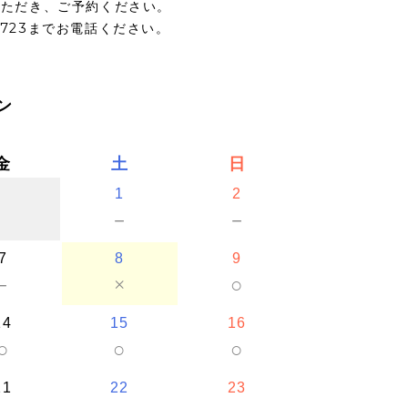
いただき、ご予約ください。
5723までお電話ください。
ン
金
土
日
1
2
－
－
7
8
9
－
×
○
14
15
16
○
○
○
21
22
23