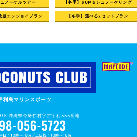
シュノーケルツアー
【冬季】SUP＆シュノーケリング
放題エンジョイプラン
【冬季】選べる2セットプラン
宇利島マリンスポーツ
0406 沖縄県今帰仁村字古宇利355番地