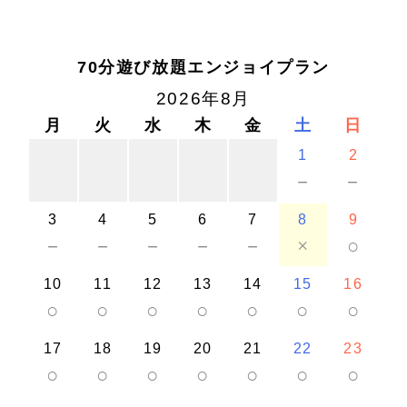
70分遊び放題エンジョイプラン
2026年8月
月
火
水
木
金
土
日
1
2
－
－
3
4
5
6
7
8
9
－
－
－
－
－
×
○
10
11
12
13
14
15
16
○
○
○
○
○
○
○
17
18
19
20
21
22
23
○
○
○
○
○
○
○