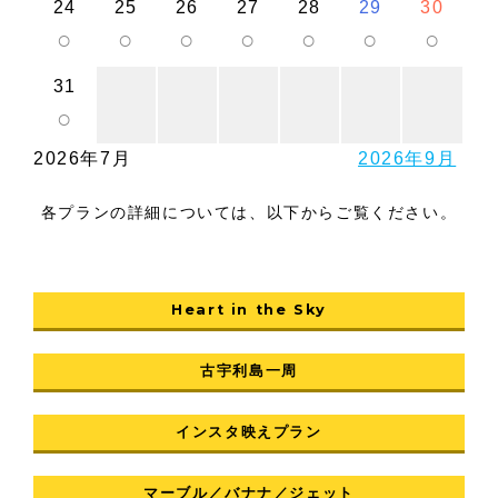
24
25
26
27
28
29
30
○
○
○
○
○
○
○
31
○
2026年7月
2026年9月
各プランの詳細については、以下からご覧ください。
Heart in the Sky
古宇利島一周
インスタ映えプラン
マーブル／バナナ／ジェット