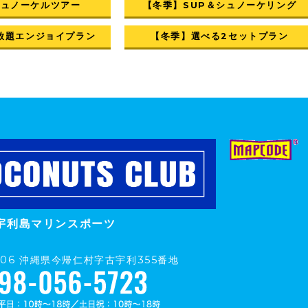
シュノーケルツアー
【冬季】SUP＆シュノーケリング
放題エンジョイプラン
【冬季】選べる2セットプラン
宇利島マリンスポーツ
0406 沖縄県今帰仁村字古宇利355番地