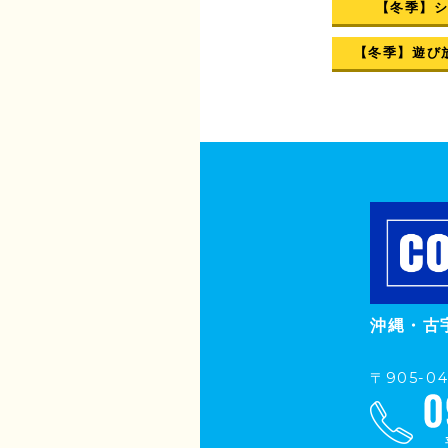
【冬季】
【冬季】遊び
沖縄・古
〒905-