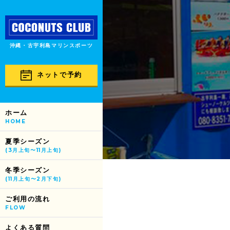
沖縄・古宇利島マリンスポーツ
ネットで予約
ホーム
HOME
夏季シーズン
(3月上旬〜11月上旬)
冬季シーズン
(11月上旬〜2月下旬)
ご利用の流れ
FLOW
よくある質問