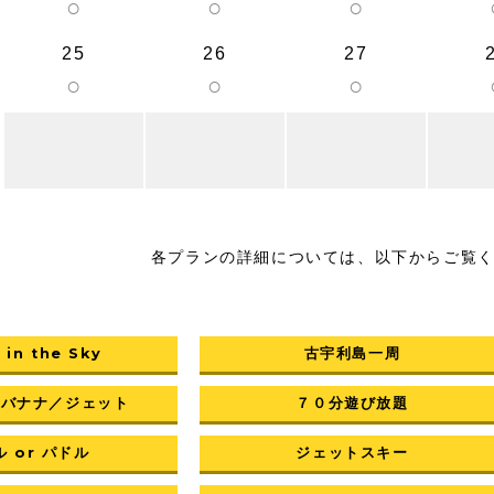
○
○
○
25
26
27
○
○
○
各プランの詳細については、以下からご覧
 in the Sky
古宇利島一周
／バナナ／ジェット
７０分遊び放題
 or パドル
ジェットスキー