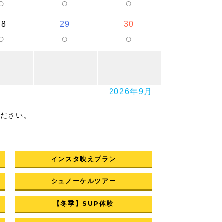
○
○
○
28
29
30
○
○
○
2026年9月
ください。
インスタ映えプラン
シュノーケルツアー
【冬季】SUP体験