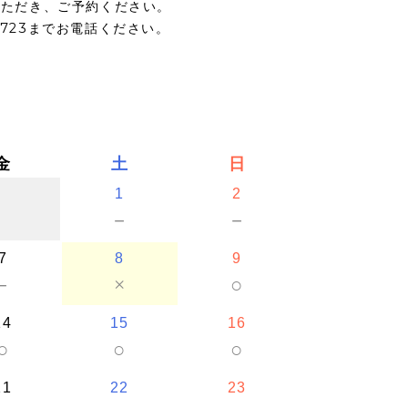
いただき、ご予約ください。
5723までお電話ください。
金
土
日
1
2
－
－
7
8
9
－
×
○
14
15
16
○
○
○
21
22
23