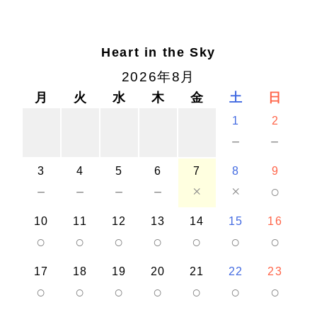
Heart in the Sky
2026年8月
月
火
水
木
金
土
日
1
2
－
－
3
4
5
6
7
8
9
－
－
－
－
×
×
○
10
11
12
13
14
15
16
○
○
○
○
○
○
○
17
18
19
20
21
22
23
○
○
○
○
○
○
○