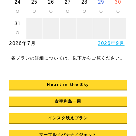
24
25
26
27
28
29
30
○
○
○
○
○
○
○
31
○
2026年7月
2026年9月
各プランの詳細については、以下からご覧ください。
Heart in the Sky
古宇利島一周
インスタ映えプラン
マーブル／バナナ／ジェット