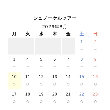
シュノーケルツアー
2026年8月
月
火
水
木
金
土
日
1
2
－
－
3
4
5
6
7
8
9
－
－
－
－
－
－
－
10
11
12
13
14
15
16
○
○
○
○
○
○
○
17
18
19
20
21
22
23
○
○
○
○
○
○
○