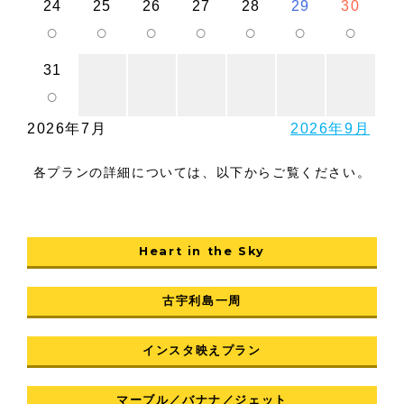
24
25
26
27
28
29
30
○
○
○
○
○
○
○
31
○
2026年7月
2026年9月
各プランの詳細については、以下からご覧ください。
Heart in the Sky
古宇利島一周
インスタ映えプラン
マーブル／バナナ／ジェット