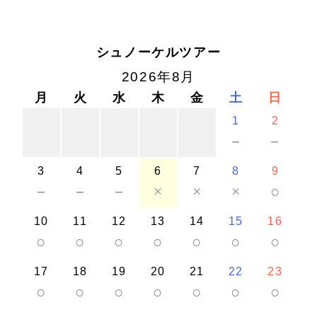
シュノーケルツアー
2026年8月
月
火
水
木
金
土
日
1
2
－
－
3
4
5
6
7
8
9
－
－
－
×
×
×
○
10
11
12
13
14
15
16
○
○
○
○
○
○
○
17
18
19
20
21
22
23
○
○
○
○
○
○
○