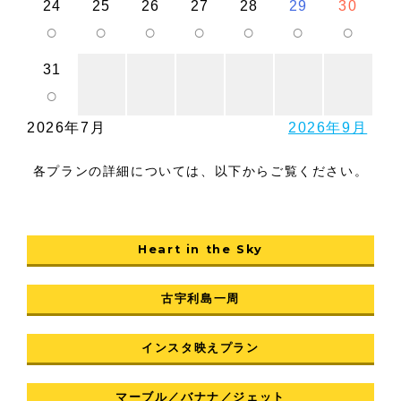
24
25
26
27
28
29
30
○
○
○
○
○
○
○
31
○
2026年7月
2026年9月
各プランの詳細については、以下からご覧ください。
Heart in the Sky
古宇利島一周
インスタ映えプラン
マーブル／バナナ／ジェット