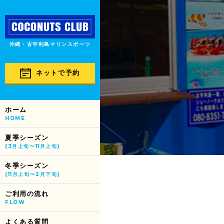
沖縄・古宇利島マリンスポーツ
ネットで予約
ホーム
HOME
夏季シーズン
(3月上旬〜11月上旬)
冬季シーズン
(11月上旬〜2月下旬)
ご利用の流れ
FLOW
よくある質問