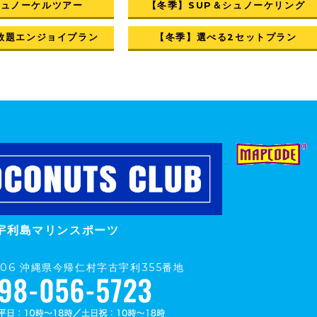
シュノーケルツアー
【冬季】SUP＆シュノーケリング
放題エンジョイプラン
【冬季】選べる2セットプラン
宇利島マリンスポーツ
0406 沖縄県今帰仁村字古宇利355番地