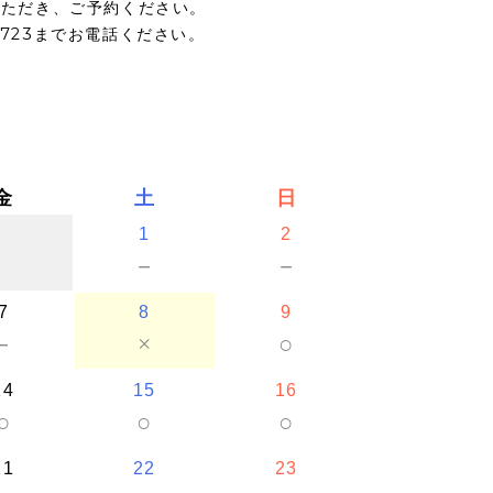
いただき、ご予約ください。
5723までお電話ください。
金
土
日
1
2
－
－
7
8
9
－
×
○
14
15
16
○
○
○
21
22
23