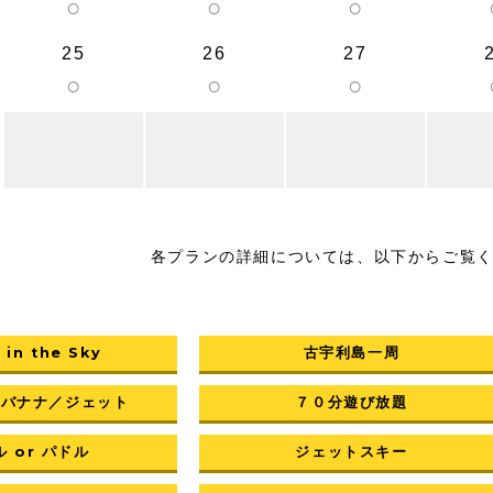
○
○
○
25
26
27
○
○
○
各プランの詳細については、以下からご覧
 in the Sky
古宇利島一周
／バナナ／ジェット
７０分遊び放題
 or パドル
ジェットスキー