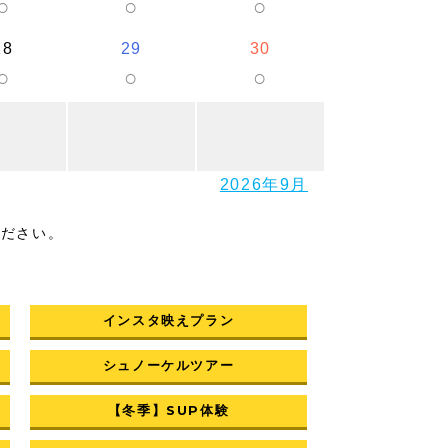
○
○
○
28
29
30
○
○
○
2026年9月
ください。
インスタ映えプラン
シュノーケルツアー
【冬季】SUP体験