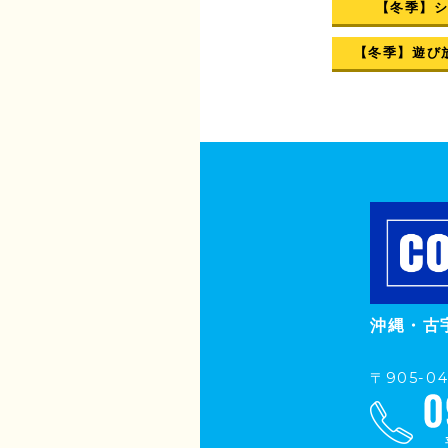
【冬季】
【冬季】遊び
沖縄・古
〒905-