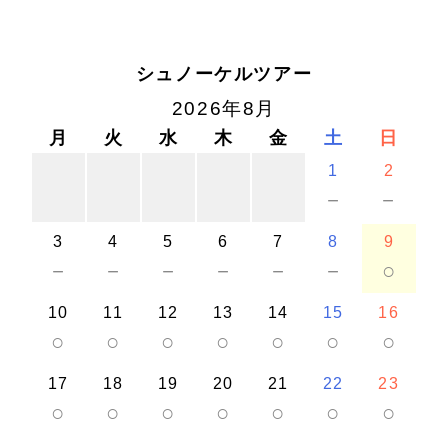
シュノーケルツアー
2026年8月
月
火
水
木
金
土
日
1
2
－
－
3
4
5
6
7
8
9
－
－
－
－
－
－
○
10
11
12
13
14
15
16
○
○
○
○
○
○
○
17
18
19
20
21
22
23
○
○
○
○
○
○
○