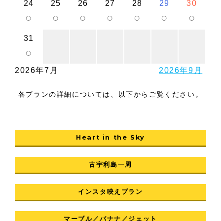
24
25
26
27
28
29
30
○
○
○
○
○
○
○
31
○
2026年7月
2026年9月
各プランの詳細については、以下からご覧ください。
Heart in the Sky
古宇利島一周
インスタ映えプラン
マーブル／バナナ／ジェット