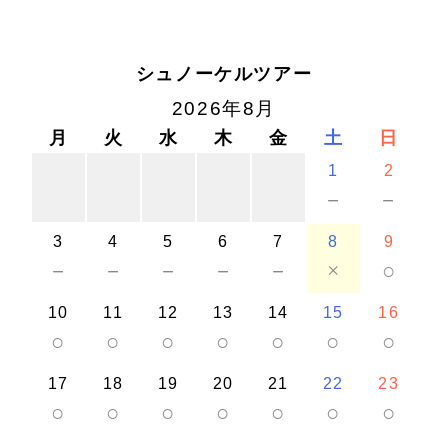
シュノーケルツアー
2026年8月
月
火
水
木
金
土
日
1
2
－
－
3
4
5
6
7
8
9
－
－
－
－
－
×
○
10
11
12
13
14
15
16
○
○
○
○
○
○
○
17
18
19
20
21
22
23
○
○
○
○
○
○
○