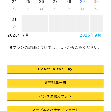
24
25
26
27
28
29
30
○
○
○
○
○
○
○
31
○
2026年7月
2026年9月
各プランの詳細については、以下からご覧ください。
Heart in the Sky
古宇利島一周
インスタ映えプラン
マーブル／バナナ／ジェット